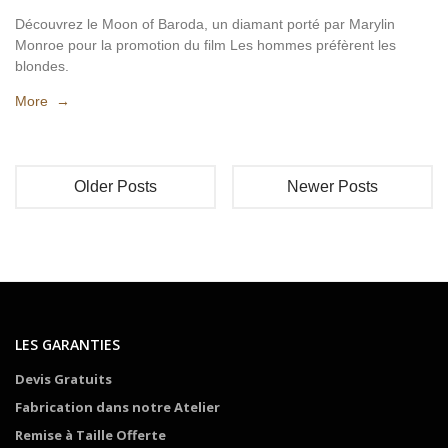
Découvrez le Moon of Baroda, un diamant porté par Marylin
Monroe pour la promotion du film Les hommes préfèrent les
blondes.
More →
Older Posts
Newer Posts
LES GARANTIES
Devis Gratuits
Fabrication dans notre Atelier
Remise à Taille Offerte