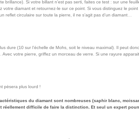
te brillance). Si votre billant n’est pas serti, faites ce test : sur une feu
 votre diamant et retournez-le sur ce point. Si vous distinguez le point 
n reflet circulaire sur toute la pierre, il ne s’agit pas d’un diamant…
plus dure (10 sur l’échelle de Mohs, soit le niveau maximal). Il peut don
. Avec votre pierre, griffez un morceau de verre. Si une rayure apparait,
nt pèsera plus lourd !
aractéristiques du diamant sont nombreuses (saphir blanc, moissa
t réellement difficile de faire la distinction. Et seul un expert pour