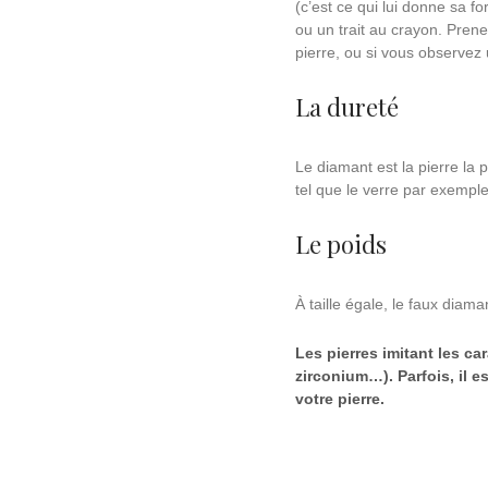
(c’est ce qui lui donne sa for
ou un trait au crayon. Prenez
pierre, ou si vous observez u
La dureté
Le diamant est la pierre la 
tel que le verre par exemple
Le poids
À taille égale, le faux diama
Les pierres imitant les c
zirconium…). Parfois, il es
votre pierre.