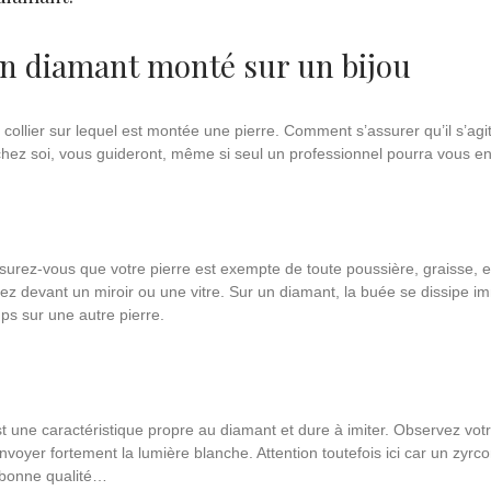
n diamant monté sur un bijou
ollier sur lequel est montée une pierre. Comment s’assurer qu’il s’agi
e chez soi, vous guideront, même si seul un professionnel pourra vous en
ssurez-vous que votre pierre est exempte de toute poussière, graisse, et
z devant un miroir ou une vitre. Sur un diamant, la buée se dissipe i
ps sur une autre pierre.
st une caractéristique propre au diamant et dure à imiter. Observez votr
renvoyer fortement la lumière blanche. Attention toutefois ici car un zyr
 bonne qualité…